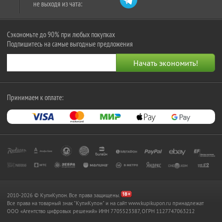
не выходя из чата:
Сэкономьте до 90% при любых покупках
Подпишитесь на самые выгодные предложения
Принимаем к оплате:
2010-2026 © КупиКупон. Все права защищены.
Все права на товарный знак "КупиКупон" и на сайт www.kupikupon.ru принадлежат
OOO «Агентство цифровых решений» ИНН 7705523387, ОГРН 1127747063212