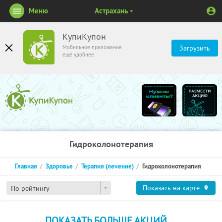
Меню
Астрахань
КупиКупон
Мобильное приложение
Загрузить
ещё удобнее
Гидроколонотерапия
Главная
Здоровье
Терапия (лечение)
Гидроколонотерапия
Показать на карте
По рейтингу
ПОКАЗАТЬ БОЛЬШЕ АКЦИЙ