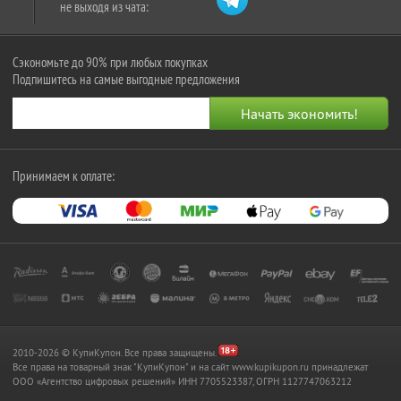
не выходя из чата:
Сэкономьте до 90% при любых покупках
Подпишитесь на самые выгодные предложения
Принимаем к оплате:
2010-2026 © КупиКупон. Все права защищены.
Все права на товарный знак "КупиКупон" и на сайт www.kupikupon.ru принадлежат
OOO «Агентство цифровых решений» ИНН 7705523387, ОГРН 1127747063212