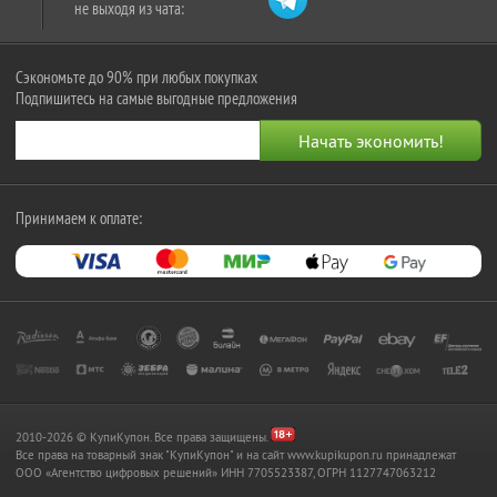
не выходя из чата:
Сэкономьте до 90% при любых покупках
Подпишитесь на самые выгодные предложения
Принимаем к оплате:
2010-2026 © КупиКупон. Все права защищены.
Все права на товарный знак "КупиКупон" и на сайт www.kupikupon.ru принадлежат
OOO «Агентство цифровых решений» ИНН 7705523387, ОГРН 1127747063212