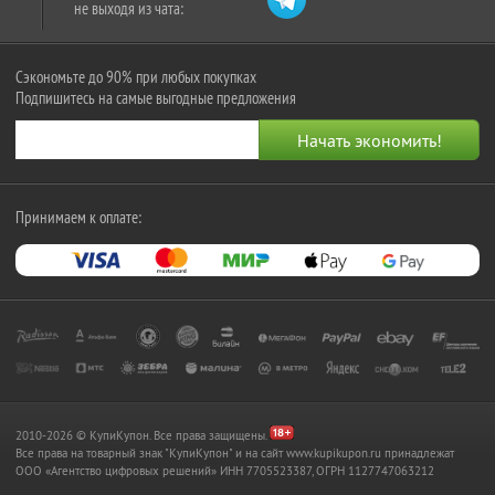
не выходя из чата:
Сэкономьте до 90% при любых покупках
Подпишитесь на самые выгодные предложения
Принимаем к оплате:
2010-2026 © КупиКупон. Все права защищены.
Все права на товарный знак "КупиКупон" и на сайт www.kupikupon.ru принадлежат
OOO «Агентство цифровых решений» ИНН 7705523387, ОГРН 1127747063212