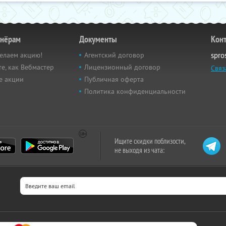
тнёрам
Документы
Кон
елаем акцию!
Агентский договор
spro
е, как Вебмастер
Лицензионный договор
Связ
е акции
Публичная оферта
Политика конфиденциальности
Ищите скидки поблизости,
не выходя из чата: