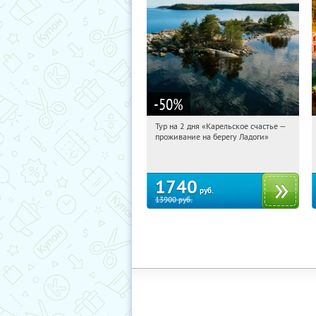
-50
%
Тур на 2 дня «Карельское счастье —
15:22:19
Купили:
39
проживание на берегу Ладоги»
Достоевская
1740
руб.
13900
руб.