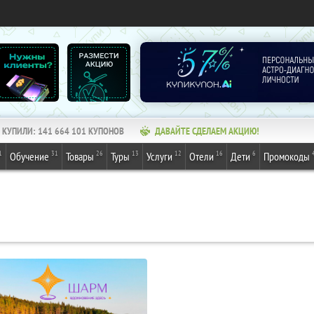
КУПИЛИ:
141 664 101
КУПОНОВ
ДАВАЙТЕ СДЕЛАЕМ АКЦИЮ!
1
31
26
13
12
16
6
Обучение
Товары
Туры
Услуги
Отели
Дети
Промокоды