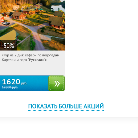
-50
%
«Тур на 2 дня: сафари по водопадам
15:22:19
Купили:
6
Карелии и парк “Рускеала"»
Достоевская
1620
руб.
12900
руб.
ПОКАЗАТЬ БОЛЬШЕ АКЦИЙ