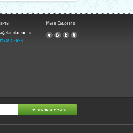
такты
Мы в Соцсетях
si@kupikupon.ru
аться с нами