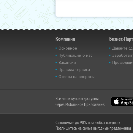
Компания
Бизнес-Пар
Основное
Давайте сд
Публикации о нас
Заработайт
Вакансии
Прошедши
Правила сервиса
Ответы на вопросы
Все наши купоны доступны
через Мобильное Приложение:
Сэкономьте до 90% при любых покупках
Подпишитесь на самые выгодные предложения