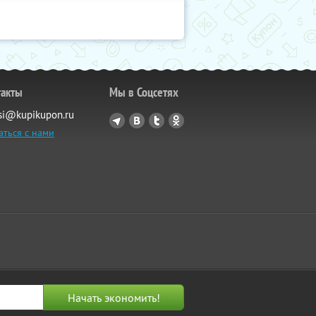
такты
Мы в Соцсетях
si@kupikupon.ru
аться с нами