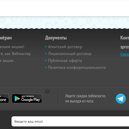
тнёрам
Документы
Кон
елаем акцию!
Агентский договор
spro
е, как Вебмастер
Лицензионный договор
Связ
е акции
Публичная оферта
Политика конфиденциальности
Ищите скидки поблизости,
не выходя из чата: