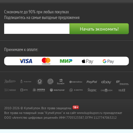
Сэкономьте до 90% при любых покупках
Подпишитесь на самые выгодные предложения
Принимаем к оплате:
2010-2026 © КупиКупон. Все права защищены.
Все права на товарный знак "КупиКупон" и на сайт www.kupikupon.ru принадлежат
OOO «Агентство цифровых решений» ИНН 7705523387, ОГРН 1127747063212