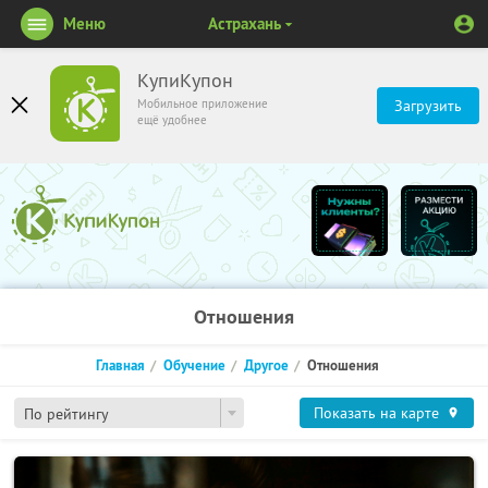
Меню
Астрахань
КупиКупон
Мобильное приложение
Загрузить
ещё удобнее
Отношения
Главная
Обучение
Другое
Отношения
Показать на карте
По рейтингу