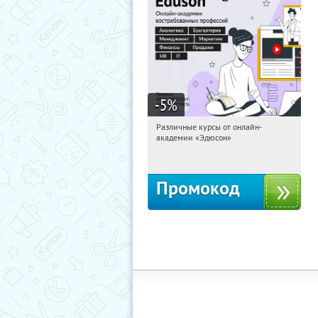
-5
%
Различные курсы от онлайн-
05:22:44
Получили:
2
академии «Эдюсон»
Россия
Промокод