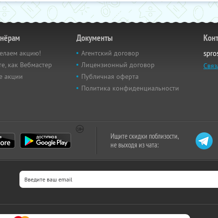
тнёрам
Документы
Кон
елаем акцию!
Агентский договор
spro
е, как Вебмастер
Лицензионный договор
Связ
е акции
Публичная оферта
Политика конфиденциальности
Ищите скидки поблизости,
не выходя из чата: