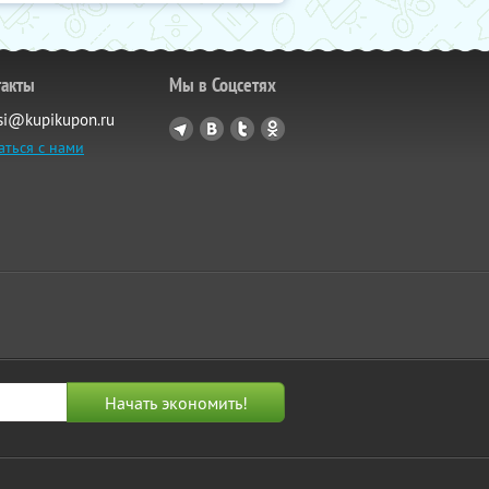
такты
Мы в Соцсетях
si@kupikupon.ru
аться с нами