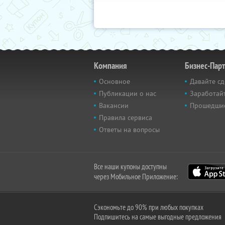
Компания
Бизнес-Пар
Основное
Давайте сд
Публикации о нас
Заработайт
Вакансии
Прошедши
Правила сервиса
Ответы на вопросы
Все наши купоны доступны
через Мобильное Приложение:
Сэкономьте до 90% при любых покупках
Подпишитесь на самые выгодные предложения