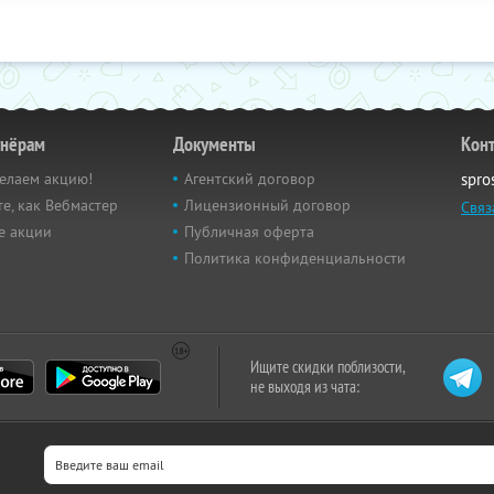
тнёрам
Документы
Кон
елаем акцию!
Агентский договор
spro
е, как Вебмастер
Лицензионный договор
Связ
е акции
Публичная оферта
Политика конфиденциальности
Ищите скидки поблизости,
не выходя из чата: