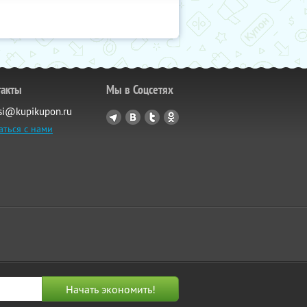
такты
Мы в Соцсетях
si@kupikupon.ru
аться с нами