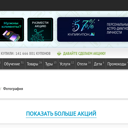
КУПИЛИ:
141 666 801
КУПОНОВ
ДАВАЙТЕ СДЕЛАЕМ АКЦИЮ!
1
31
26
13
12
16
6
Обучение
Товары
Туры
Услуги
Отели
Дети
Промокоды
Фотография
ПОКАЗАТЬ БОЛЬШЕ АКЦИЙ