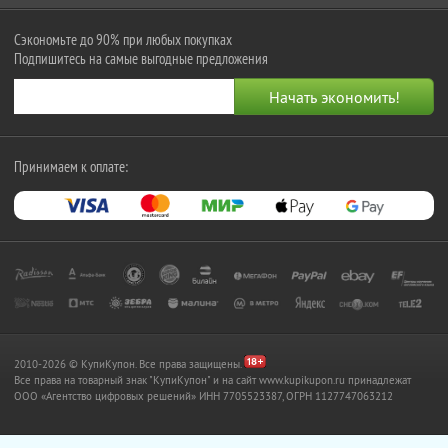
Сэкономьте до 90% при любых покупках
Подпишитесь на самые выгодные предложения
Принимаем к оплате:
2010-2026 © КупиКупон. Все права защищены.
Все права на товарный знак "КупиКупон" и на сайт www.kupikupon.ru принадлежат
OOO «Агентство цифровых решений» ИНН 7705523387, ОГРН 1127747063212