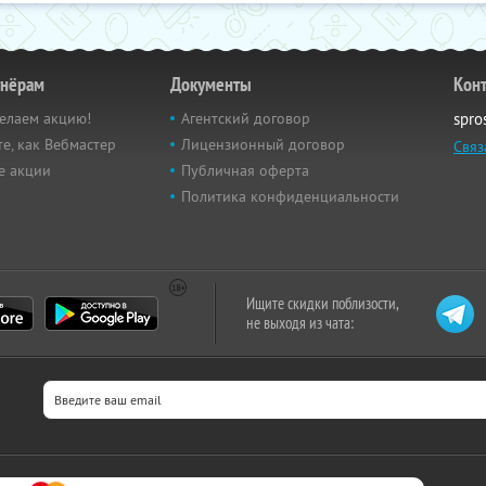
тнёрам
Документы
Кон
елаем акцию!
Агентский договор
spro
е, как Вебмастер
Лицензионный договор
Связ
е акции
Публичная оферта
Политика конфиденциальности
Ищите скидки поблизости,
не выходя из чата: