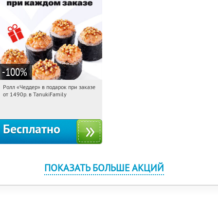
-100
%
Ролл «Чеддер» в подарок при заказе
17:09:14
Получили:
108
от 1490р. в TanukiFamily
Россия
Бесплатно
ПОКАЗАТЬ БОЛЬШЕ АКЦИЙ