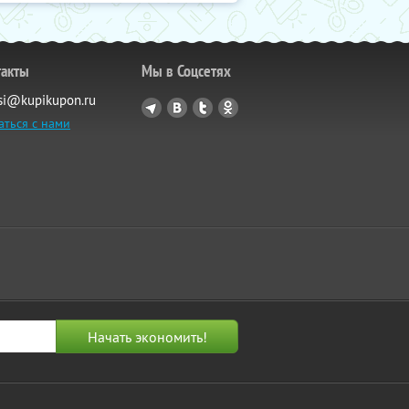
такты
Мы в Соцсетях
si@kupikupon.ru
аться с нами