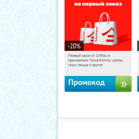
-20
%
Первый заказ от 1090р. в
17:09:14
Получили:
256
приложении TanukiFamily: роллы,
Россия
суши, пицца и другое
Промокод