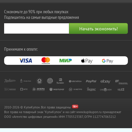
Сэкономьте до 90% при любых покупках
Подпишитесь на самые выгодные предложения
Принимаем к оплате:
2010-2026 © КупиКупон. Все права защищены.
Все права на товарный знак "КупиКупон" и на сайт www.kupikupon.ru принадлежат
OOO «Агентство цифровых решений» ИНН 7705523387, ОГРН 1127747063212