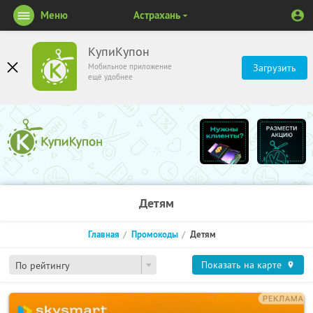
Меню
Астрахань
КупиКупон
Мобильное приложение
Загрузить
ещё удобнее
Детям
Главная
Промокоды
Детям
Показать на карте
По рейтингу