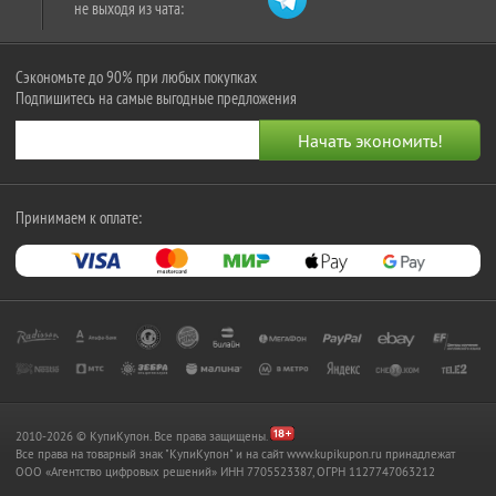
не выходя из чата:
Сэкономьте до 90% при любых покупках
Подпишитесь на самые выгодные предложения
Принимаем к оплате:
2010-2026 © КупиКупон. Все права защищены.
Все права на товарный знак "КупиКупон" и на сайт www.kupikupon.ru принадлежат
OOO «Агентство цифровых решений» ИНН 7705523387, ОГРН 1127747063212