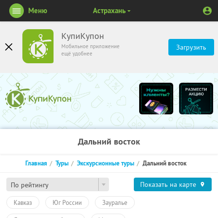
Меню
Астрахань
КупиКупон
Мобильное приложение
Загрузить
ещё удобнее
Дальний восток
Главная
Туры
Экскурсионные туры
Дальний восток
Показать на карте
По рейтингу
Кавказ
Юг России
Зауралье