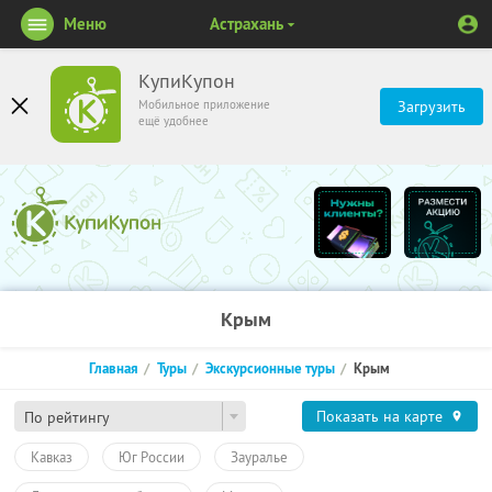
Меню
Астрахань
КупиКупон
Мобильное приложение
Загрузить
ещё удобнее
Крым
Главная
Туры
Экскурсионные туры
Крым
Показать на карте
По рейтингу
Кавказ
Юг России
Зауралье