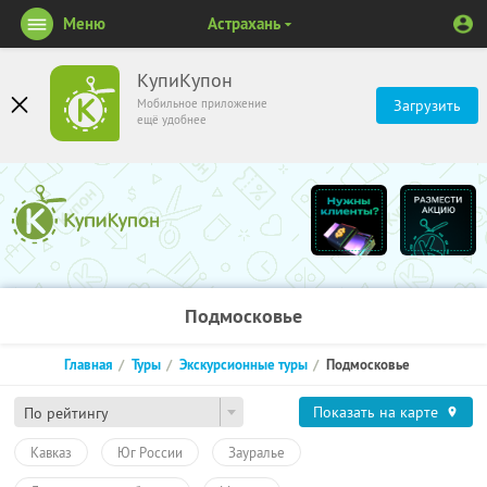
Меню
Астрахань
КупиКупон
Мобильное приложение
Загрузить
ещё удобнее
Подмосковье
Главная
Туры
Экскурсионные туры
Подмосковье
Показать на карте
По рейтингу
Кавказ
Юг России
Зауралье