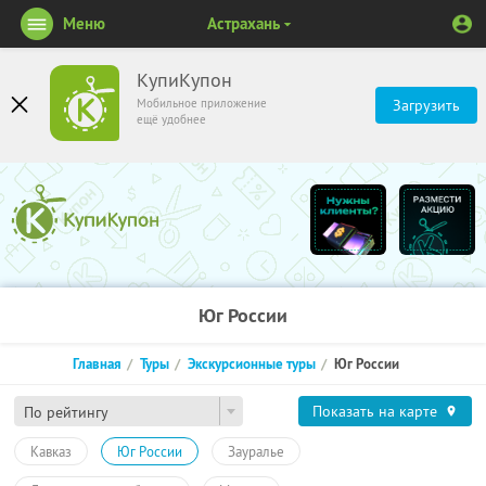
Меню
Астрахань
КупиКупон
Мобильное приложение
Загрузить
ещё удобнее
Юг России
Главная
Туры
Экскурсионные туры
Юг России
Показать на карте
По рейтингу
Кавказ
Юг России
Зауралье