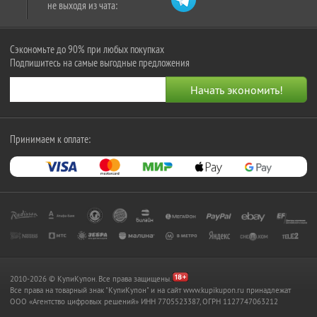
не выходя из чата:
Сэкономьте до 90% при любых покупках
Подпишитесь на самые выгодные предложения
Принимаем к оплате:
2010-2026 © КупиКупон. Все права защищены.
Все права на товарный знак "КупиКупон" и на сайт www.kupikupon.ru принадлежат
OOO «Агентство цифровых решений» ИНН 7705523387, ОГРН 1127747063212