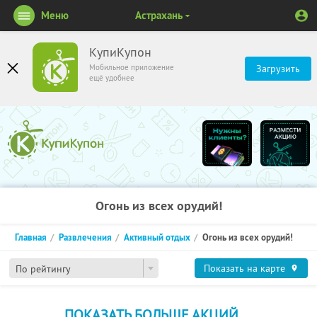
Меню
Астрахань
КупиКупон
Мобильное приложение
Загрузить
ещё удобнее
Огонь из всех орудий!
Главная
Развлечения
Активный отдых
Огонь из всех орудий!
Показать на карте
По рейтингу
ПОКАЗАТЬ БОЛЬШЕ АКЦИЙ