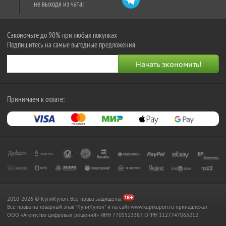
не выходя из чата:
Сэкономьте до 90% при любых покупках
Подпишитесь на самые выгодные предложения
Принимаем к оплате:
2010-2026 © КупиКупон. Все права защищены.
Все права на товарный знак "КупиКупон" и на сайт www.kupikupon.ru принадлежат
OOO «Агентство цифровых решений» ИНН 7705523387, ОГРН 1127747063212