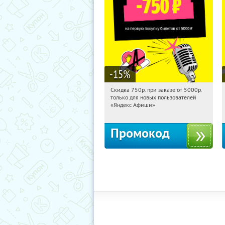
-15
%
Скидка 750р. при заказе от 5000р.
11:31:08
Получили:
114
только для новых пользователей
Россия
«Яндекс Афиши»
Промокод