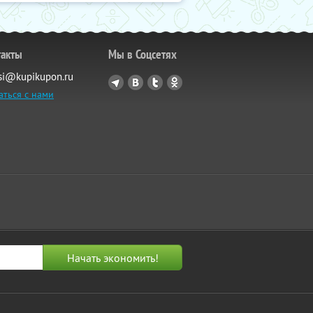
такты
Мы в Соцсетях
si@kupikupon.ru
аться с нами