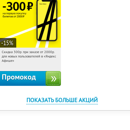
-15
%
Скидка 300р. при заказе от 2000р.
11:31:08
Получили:
65
для новых пользователей в «Яндекс
Россия
Афише»
Промокод
ПОКАЗАТЬ БОЛЬШЕ АКЦИЙ