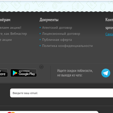
тнёрам
Документы
Кон
елаем акцию!
Агентский договор
spro
е, как Вебмастер
Лицензионный договор
Связ
е акции
Публичная оферта
Политика конфиденциальности
Ищите скидки поблизости,
не выходя из чата: