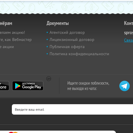
тнёрам
Документы
Кон
елаем акцию!
Агентский договор
spro
е, как Вебмастер
Лицензионный договор
Связ
е акции
Публичная оферта
Политика конфиденциальности
Ищите скидки поблизости,
не выходя из чата: