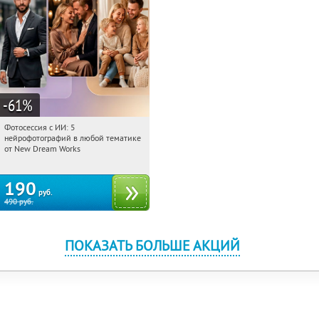
-61
%
Фотосессия с ИИ: 5
19:31:25
Купили:
10
нейрофотографий в любой тематике
Россия
от New Dream Works
190
руб.
490
руб.
ПОКАЗАТЬ БОЛЬШЕ АКЦИЙ