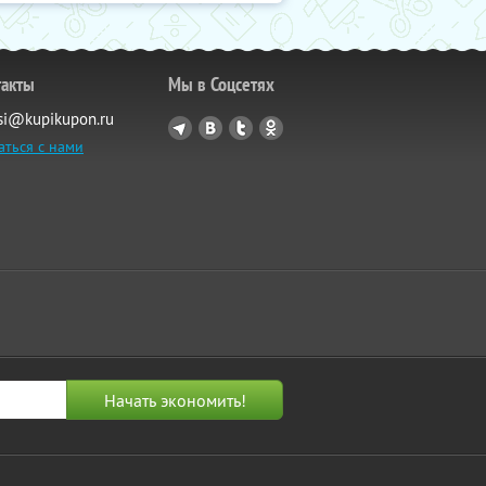
такты
Мы в Соцсетях
si@kupikupon.ru
аться с нами