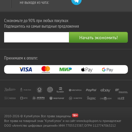
не выходя из чата:
Сэкономьте до 90% при любых покупках
Подпишитесь на самые выгодные предложения
Принимаем к оплате:
2010-2026 © КупиКупон. Все права защищены.
Все права на товарный знак "КупиКупон" и на сайт www.kupikupon.ru принадлежат
OOO «Агентство цифровых решений» ИНН 7705523387, ОГРН 1127747063212