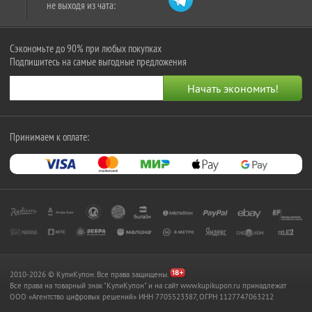
не выходя из чата:
Сэкономьте до 90% при любых покупках
Подпишитесь на самые выгодные предложения
Принимаем к оплате:
2010-2026 © КупиКупон. Все права защищены.
Все права на товарный знак "КупиКупон" и на сайт www.kupikupon.ru принадлежат
OOO «Агентство цифровых решений» ИНН 7705523387, ОГРН 1127747063212