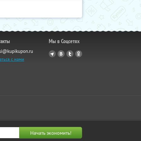
такты
Мы в Соцсетях
si@kupikupon.ru
аться с нами