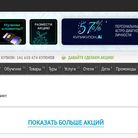
КУПИЛИ:
141 650 474
КУПОНОВ
ДАВАЙТЕ СДЕЛАЕМ АКЦИЮ!
1
31
26
13
12
17
6
Обучение
Товары
Туры
Услуги
Отели
Дети
Промокоды
шют
ПОКАЗАТЬ БОЛЬШЕ АКЦИЙ