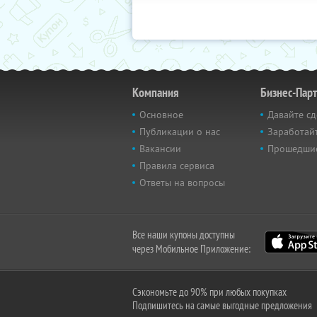
Компания
Бизнес-Пар
Основное
Давайте сд
Публикации о нас
Заработайт
Вакансии
Прошедши
Правила сервиса
Ответы на вопросы
Все наши купоны доступны
через Мобильное Приложение:
Сэкономьте до 90% при любых покупках
Подпишитесь на самые выгодные предложения