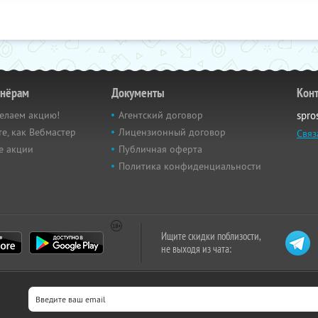
тнёрам
Документы
Кон
елаем акцию!
Агентский договор
spro
е, как Вебмастер
Лицензионный договор
Связ
е акции
Публичная оферта
Политика конфиденциальности
Ищите скидки поблизости,
не выходя из чата: