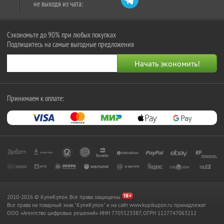
не выходя из чата:
Сэкономьте до 90% при любых покупках
Подпишитесь на самые выгодные предложения
Принимаем к оплате:
2010-2026 © КупиКупон. Все права защищены.
Все права на товарный знак "КупиКупон" и на сайт www.kupikupon.ru принадлежат
OOO «Агентство цифровых решений» ИНН 7705523387, ОГРН 1127747063212