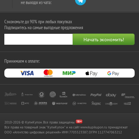
не выходя из чата:
Сэкономьте до 90% при любых покупках
Подпишитесь на самые выгодные предложения
Принимаем к оплате:
2010-2026 © КупиКупон. Все права защищены.
Все права на товарный знак "КупиКупон" и на сайт www.kupikupon.ru принадлежат
OOO «Агентство цифровых решений» ИНН 7705523387, ОГРН 1127747063212