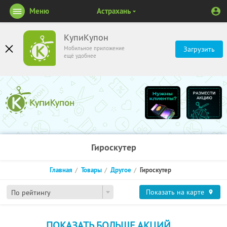
Меню
Астрахань
КупиКупон
Мобильное приложение
Загрузить
ещё удобнее
Гироскутер
Главная
Товары
Другое
Гироскутер
Показать на карте
По рейтингу
ПОКАЗАТЬ БОЛЬШЕ АКЦИЙ