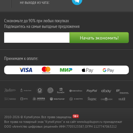
не выходя из чата:
Сэкономьте до 90% при любых покупках
Подпишитесь на самые выгодные предложения
Принимаем к оплате:
2010-2026 © КупиКупон. Все права защищены.
Все права на товарный знак "КупиКупон" и на сайт www.kupikupon.ru принадлежат
OOO «Агентство цифровых решений» ИНН 7705523387, ОГРН 1127747063212