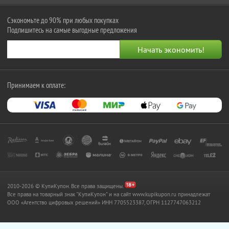
Сэкономьте до 90% при любых покупках
Подпишитесь на самые выгодные предложения
Принимаем к оплате:
2010-2026 © КупиКупон. Все права защищены.
Все права на товарный знак "КупиКупон" и на сайт www.kupikupon.ru принадлежат
OOO «Агентство цифровых решений» ИНН 7705523387, ОГРН 1127747063212