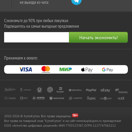
не выходя из чата:
Сэкономьте до 90% при любых покупках
Подпишитесь на самые выгодные предложения
Принимаем к оплате:
2010-2026 © КупиКупон. Все права защищены.
Все права на товарный знак "КупиКупон" и на сайт www.kupikupon.ru принадлежат
OOO «Агентство цифровых решений» ИНН 7705523387, ОГРН 1127747063212