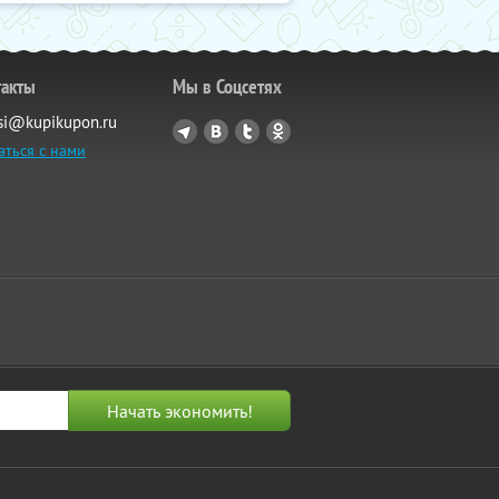
такты
Мы в Соцсетях
si@kupikupon.ru
аться с нами