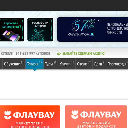
КУПИЛИ:
141 654 001
КУПОНОВ
ДАВАЙТЕ СДЕЛАЕМ АКЦИЮ!
1
31
26
13
12
17
6
Обучение
Товары
Туры
Услуги
Отели
Дети
Промокоды