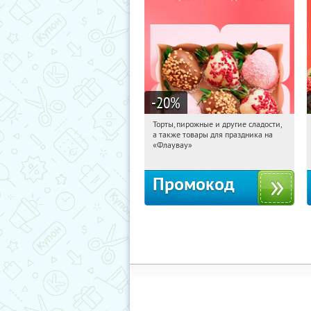
-20
%
Торты, пирожные и другие сладости,
23:58:58
Получили:
6
а также товары для праздника на
Россия
«Флаувау»
Промокод