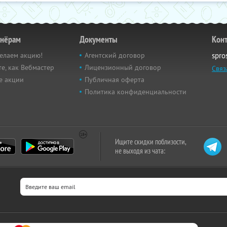
тнёрам
Документы
Кон
елаем акцию!
Агентский договор
spro
е, как Вебмастер
Лицензионный договор
Связ
е акции
Публичная оферта
Политика конфиденциальности
Ищите скидки поблизости,
не выходя из чата: