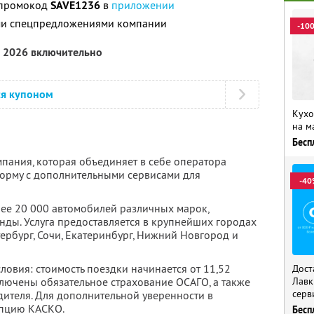
 промокод
SAVE1236
в
приложении
ими спецпредложениями компании
-10
а 2026 включительно
ся купоном
Кухо
на м
Бесп
мпания, которая объединяет в себе оператора
орму с дополнительными сервисами для
-40
лее 20 000 автомобилей различных марок,
нды. Услуга предоставляется в крупнейших городах
тербург, Сочи, Екатеринбург, Нижний Новгород и
овия: стоимость поездки начинается от 11,52
Дост
включены обязательное страхование ОСАГО, а также
Лавк
серв
дителя. Для дополнительной уверенности в
пцию КАСКО.
Бесп