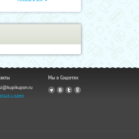
такты
Мы в Соцсетях
si@kupikupon.ru
аться с нами