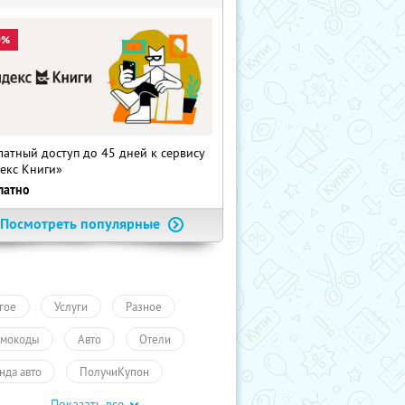
0%
латный доступ до 45 дней к сервису
екс Книги»
латно
Посмотреть популярные
гое
Услуги
Разное
мокоды
Авто
Отели
нда авто
ПолучиКупон
Показать все
уги