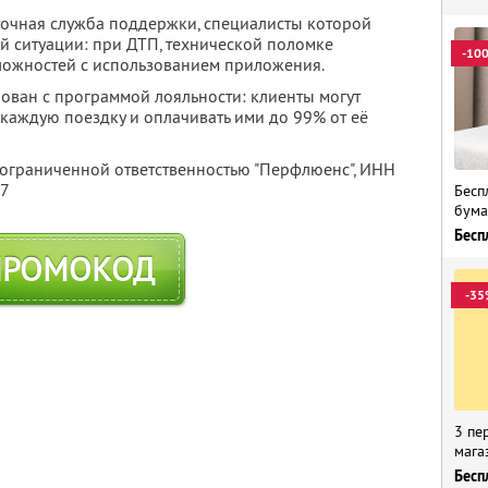
точная служба поддержки, специалисты которой
й ситуации: при ДТП, технической поломке
-10
ложностей с использованием приложения.
рован с программой лояльности: клиенты могут
каждую поездку и оплачивать ими до 99% от её
 ограниченной ответственностью "Перфлюенс",
ИНН
57
Бесп
бума
Бесп
ПРОМОКОД
-35
3 пе
мага
Бесп