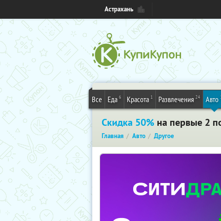
Астрахань
6
1
24
Все
Еда
Красота
Развлечения
Авто
Скидка 50%
на первые 2 п
Главная
Авто
Другое