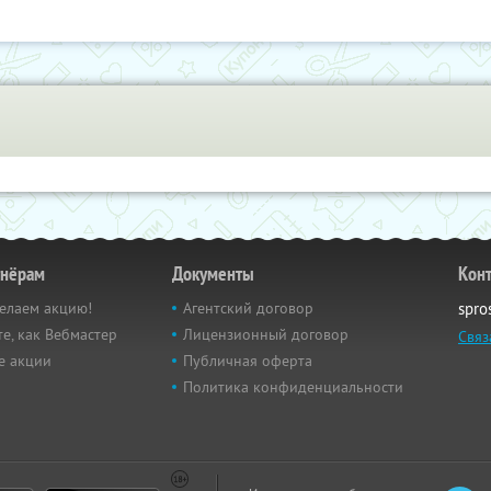
тнёрам
Документы
Кон
елаем акцию!
Агентский договор
spro
е, как Вебмастер
Лицензионный договор
Связ
е акции
Публичная оферта
Политика конфиденциальности