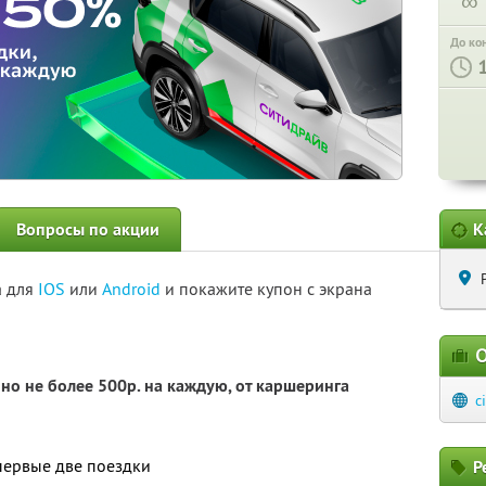
∞
До ко
Вопросы по акции
К
а для
IOS
или
Android
и покажите купон с экрана
О
но не более 500р. на каждую, от каршеринга
c
первые две поездки
Р