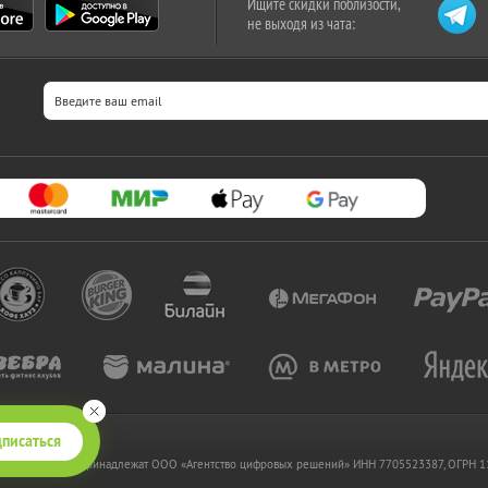
Ищите скидки поблизости,
не выходя из чата:
писаться
 www.kupikupon.ru принадлежат OOO «Агентство цифровых решений» ИНН 7705523387, ОГРН