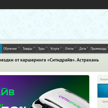
1
31
26
13
12
17
6
Обучение
Товары
Туры
Услуги
Отели
Дети
Промокоды
оездки от каршеринга «Ситидрайв». Астрахань
Получ
Цена