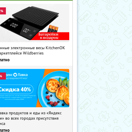
0%
нные электронные весы KitchenOK
аркетплейсе Wildberries
латно
%
авка продуктов и еды из «Яндекс
и» во всех городах присутствия
иса
латно