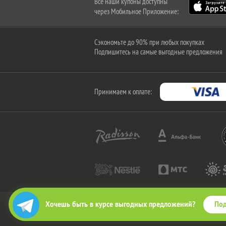
Все наши купоны доступны
через Мобильное Приложение:
Сэкономьте до 90% при любых покупках
Подпишитесь на самые выгодные предложения
Принимаем к оплате:
Под
Хочешь быть в курсе выгодных предложений?
2010-2026 © КупиКупон. Все права защищены.
Все права на товарный знак "КупиКупон" и на сайт