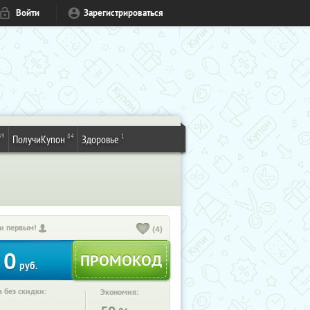
Войти
Зарегистрироваться
49
84
1
ПолучиКупон
Здоровье
и первым!
(4)
0
руб.
 без скидки:
Экономия: