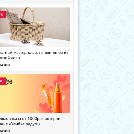
0%
латный мастер-класс по плетению из
жной лозы
латно
%
рвых заказа от 1000р. в интернет-
зине «Улыбка радуги»
латно