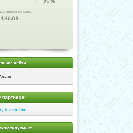
50
%
нца продаж осталось:
:
:
ак нас найти
Россия
 партнере:
itydrive.prfl.me
екомендуемые: