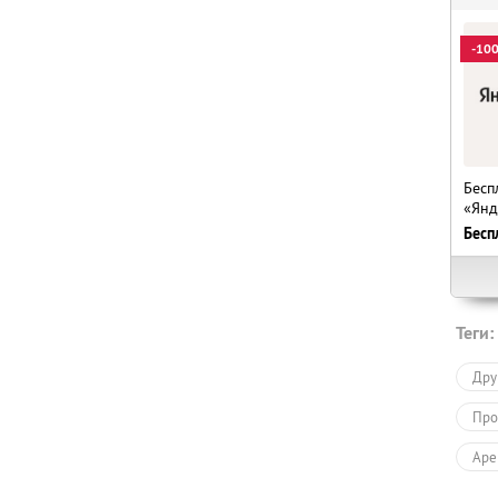
-10
Бесп
«Янд
Бесп
Теги:
Дру
Про
Аре
Усл