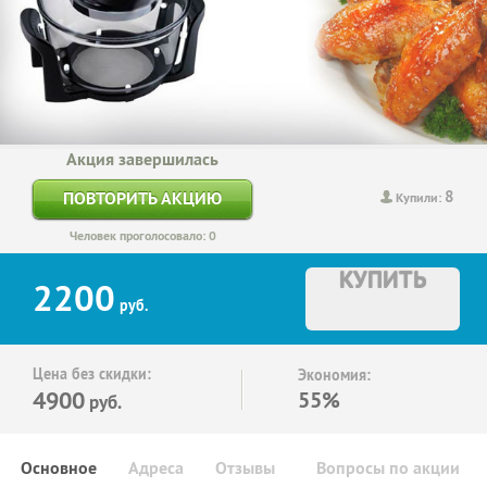
Акция завершилась
8
ПОВТОРИТЬ АКЦИЮ
Купили:
Человек проголосовало: 0
КУПИТЬ
2200
руб.
Цена без скидки:
Экономия:
4900
55%
руб.
Основное
Адреса
Отзывы
Вопросы по акции