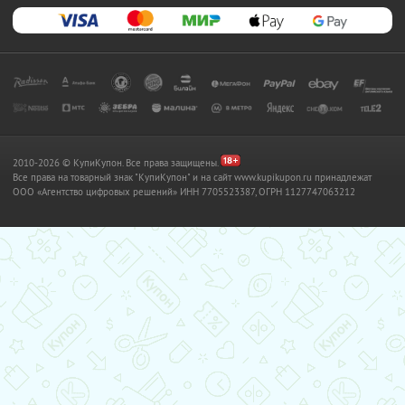
2010-2026 © КупиКупон. Все права защищены.
Все права на товарный знак "КупиКупон" и на сайт www.kupikupon.ru принадлежат
OOO «Агентство цифровых решений» ИНН 7705523387, ОГРН 1127747063212