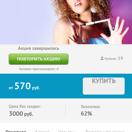
Акция завершилась
19
ПОВТОРИТЬ АКЦИЮ
Купили:
Человек проголосовало: 0
КУПИТЬ
570
от
руб.
Цена без скидки:
Экономия:
3000
62%
руб.
Основное
Адреса
Отзывы
Вопросы по акции