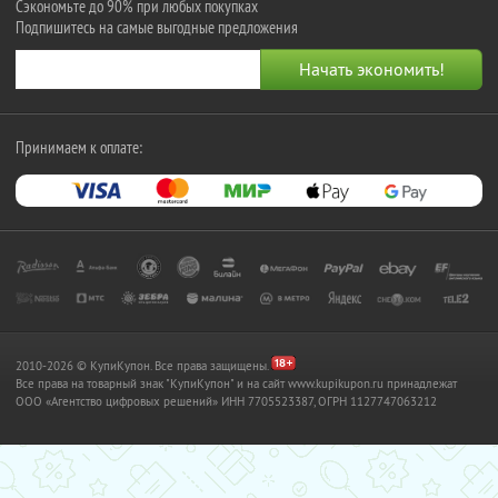
Сэкономьте до 90% при любых покупках
Подпишитесь на самые выгодные предложения
Принимаем к оплате:
2010-2026 © КупиКупон. Все права защищены.
Все права на товарный знак "КупиКупон" и на сайт www.kupikupon.ru принадлежат
OOO «Агентство цифровых решений» ИНН 7705523387, ОГРН 1127747063212