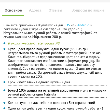
Основное
Адреса
Отзывы
Вопросы по акции
Скачайте приложение КупиКупона для
IOS
или
Android
и
покажите купон с экрана смартфона. Это удобно :)
Натуральное мыло ручной работы с вашей фотографией
от
студии Natriula за
140р. вместо 280 р.
В акции участвуют все города РФ
Купон дает право получить один кусок (85-105 гр.)
натурального мыла ручной работы с фотографией на заказ.
Клиент выбирает из предложенного: цвет, аромат и форму.
Клиент предоставляет изображение в формате png, jpg. На
изображение может быть нанесена надпись (по запросу
клиента). Срок изготовления одного куска - 2 дня, не считая
дня приёма заказа. За срочный заказ (менее двух дней) цена
увеличивается на 20%.
Срок изготовления одного куска - 2 дня
Бонус! 10% скидка на остальной ассортимент
мыла и упаковки
ручной работы студии Natriula
Кол-во купонов для себя и в подарок : Без ограничений
Один купон действует на один кусок мыла ручной работы - 1