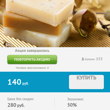
Акция завершилась
153
ПОВТОРИТЬ АКЦИЮ
Купили:
Человек проголосовало: 0
КУПИТЬ
140
руб.
Цена без скидки:
Экономия:
280
50%
руб.