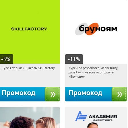
-5
%
-11
%
Курсы от онлайн-школы Skillfactory
Курсы по разработке, маркетингу,
15:36:32
Получи первым!
15:36:32
Получи первым!
дизайну и не только от школы
Россия
Россия
«Бруноям»
Промокод
Промокод