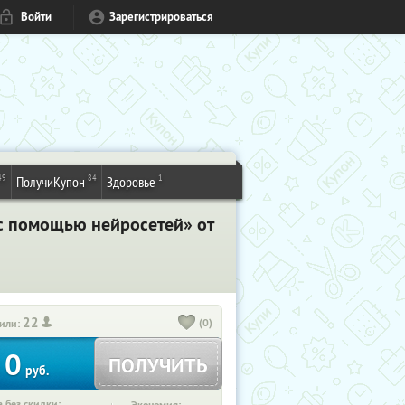
Войти
Зарегистрироваться
49
84
1
ПолучиКупон
Здоровье
с помощью нейросетей» от
22
(0)
или:
0
ПОЛУЧИТЬ
руб.
 без скидки: