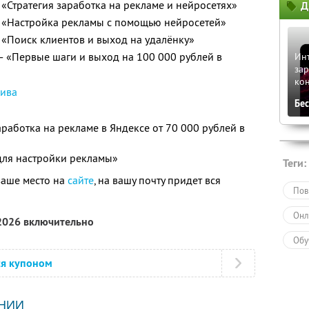
— «Стратегия заработка на рекламе и нейросетях»
Д
 — «Настройка рекламы с помощью нейросетей»
— «Поиск клиентов и выход на удалёнку»
) — «Первые шаги и выход на 100 000 рублей в
Инт
зар
ко
сива
Бе
аработка на рекламе в Яндексе от 70 000 рублей в
для настройки рекламы»
Теги:
ваше место на
сайте
, на вашу почту придет вся
Пов
Онл
 2026 включительно
Обу
ся купоном
НИИ