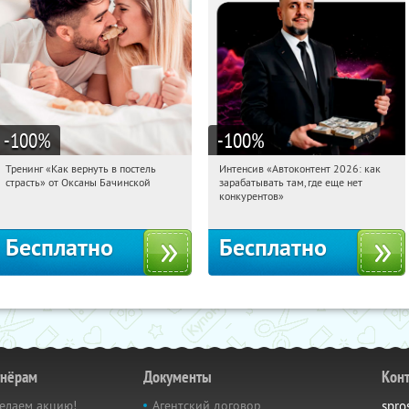
-100
%
-100
%
Тренинг «Как вернуть в постель
Интенсив «Автоконтент 2026: как
15:36:32
Получили:
16
15:36:32
Получили:
4
страсть» от Оксаны Бачинской
зарабатывать там, где еще нет
Россия
Россия
конкурентов»
Бесплатно
Бесплатно
тнёрам
Документы
Кон
елаем акцию!
Агентский договор
spro