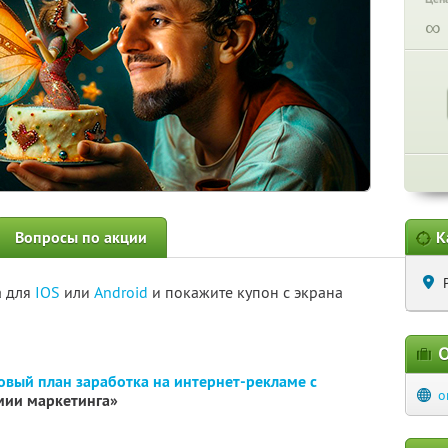
∞
Вопросы по акции
К
а для
IOS
или
Android
и покажите купон с экрана
О
вый план заработка на интернет-рекламе с
o
мии маркетинга»