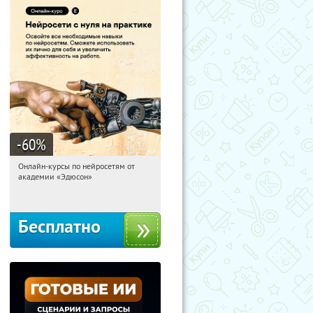
-60
%
Онлайн-курсы по нейросетям от
15:36:32
Получили:
6
академии «Эдюсон»
Москва
Бесплатно