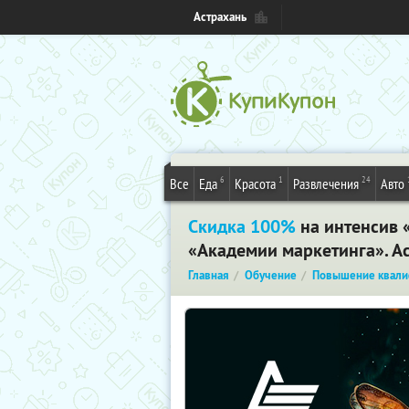
Астрахань
6
1
24
Все
Еда
Красота
Развлечения
Авто
Скидка 100%
на интенсив 
«Академии маркетинга». А
Главная
Обучение
Повышение квали