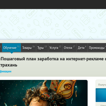
1
31
26
13
12
17
6
Обучение
Товары
Туры
Услуги
Отели
Дети
Промокоды
«Пошаговый план заработка на интернет-рекламе 
страхань
фикации
Получ
Цена