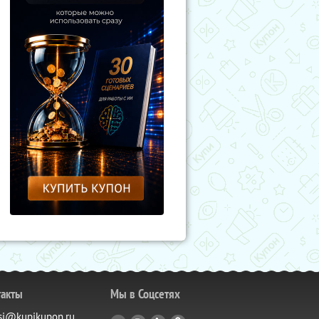
такты
Мы в Соцсетях
si@kupikupon.ru