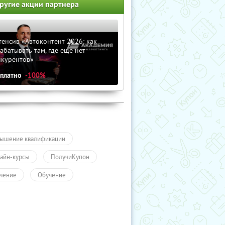
ругие акции партнера
енсив «Автоконтент 2026: как
абатывать там, где еще нет
нкурентов»
сплатно
-100%
ышение квалификации
айн-курсы
ПолучиКупон
чение
Обучение