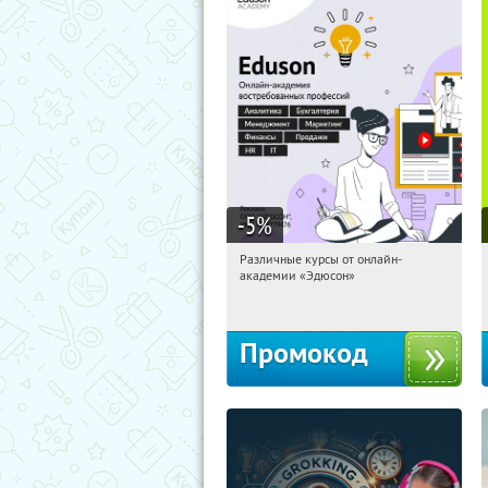
-5
%
Различные курсы от онлайн-
15:36:32
Получили:
2
академии «Эдюсон»
Россия
Промокод