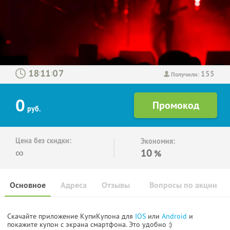
155
:
:
Получили:
0
руб.
Цена без скидки:
Экономия:
∞
10
%
Основное
Адреса
Отзывы
Вопросы по акции
Скачайте приложение КупиКупона для
IOS
или
Android
и
покажите купон с экрана смартфона. Это удобно :)