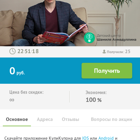
25
:
:
Получили:
0
руб.
Цена без скидки:
Экономия:
∞
100
%
Основное
Адреса
Отзывы
Вопросы по акции
Скачайте приложение КупиКупона для
IOS
или
Android
и