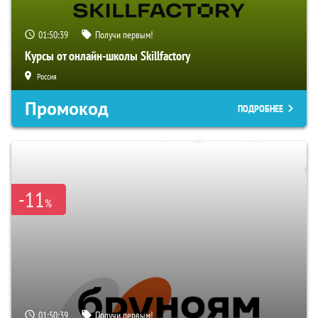
01:50:38
Получи первым!
Курсы от онлайн-школы Skillfactory
Россия
Промокод
ПОДРОБНЕЕ
-11
%
01:50:38
Получи первым!