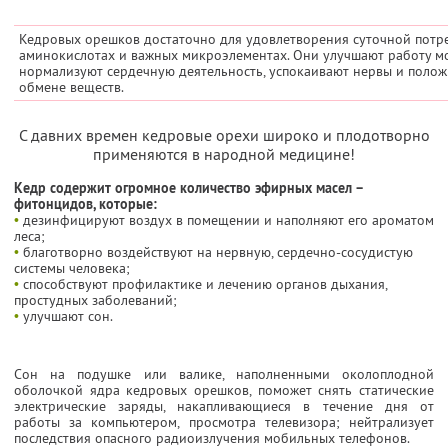
Кедровых орешков достаточно для удовлетворения суточной потре
аминокислотах и важных микроэлементах. Они улучшают работу моз
нормализуют сердечную деятельность, успокаивают нервы и полож
обмене веществ.
С давних времен кедровые орехи широко и плодотворно
применяются в народной медицине!
Кедр содержит огромное количество эфирных масел –
фитонцидов, которые:
•
дезинфицируют воздух в помещении и наполняют его ароматом
леса;
•
благотворно воздействуют на нервную, сердечно-сосудистую
системы человека;
•
способствуют профилактике и лечению органов дыхания,
простудных заболеваний;
•
улучшают сон.
Сон на подушке или валике, наполненными околоплодной
оболочкой ядра кедровых орешков, поможет снять статические
электрические заряды, накапливающиеся в течение дня от
работы за компьютером, просмотра телевизора; нейтрализует
последствия опасного радиоизлучения мобильных телефонов.