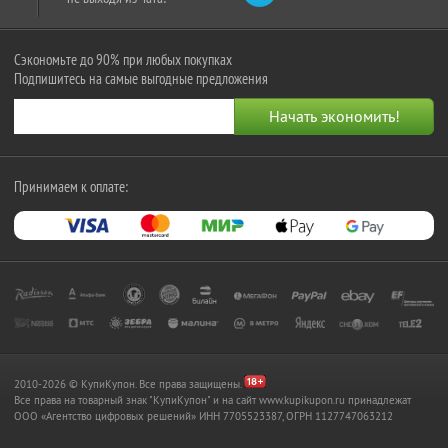
Сэкономьте до 90% при любых покупках
Подпишитесь на самые выгодные предложения
Принимаем к оплате:
2010-2026 © КупиКупон. Все права защищены.
Все права на товарный знак "КупиКупон" и на сайт www.kupikupon.ru принадлежат
OOO «Агентство цифровых решений» ИНН 7705523387, ОГРН 1127747063212