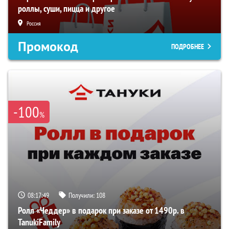
роллы, суши, пицца и другое
Россия
Промокод
ПОДРОБНЕЕ
-100
%
08:17:47
Получили:
108
Ролл «Чеддер» в подарок при заказе от 1490р. в
TanukiFamily