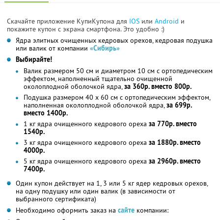
Скачайте приложение КупиКупона для
IOS
или
Android
и
покажите купон с экрана смартфона. Это удобно :)
Ядра элитных очищенных кедровых орехов, кедровая подушка
или валик от компании
«Сибирь»
Выбирайте!
Валик размером 50 см и диаметром 10 см с ортопедическим
эффектом, наполненный тщательно очищенной
околоплодной оболочкой ядра,
за 360р. вместо 800р.
Подушка размером 40 х 60 см с ортопедическим эффектом,
наполненная околоплодной оболочкой ядра,
за 699р.
вместо 1400р.
1 кг ядра очищенного кедрового ореха
за 770р. вместо
1540р.
3 кг ядра очищенного кедрового ореха
за 1880р. вместо
4000р.
5 кг ядра очищенного кедрового ореха
за 2960р. вместо
7400р.
Один купон действует на 1, 3 или 5 кг ядер кедровых орехов,
на одну подушку или один валик (в зависимости от
выбранного сертификата)
Необходимо оформить заказ на
сайте
компании: