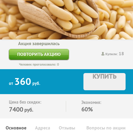
Акция завершилась
18
ПОВТОРИТЬ АКЦИЮ
Купили:
Человек проголосовало: 0
КУПИТЬ
360
от
руб.
Цена без скидки:
Экономия:
7400
60%
руб.
Основное
Адреса
Отзывы
Вопросы по акции