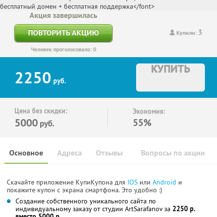
Акция завершилась
3
ПОВТОРИТЬ АКЦИЮ
Купили:
Человек проголосовало: 0
КУПИТЬ
2250
руб.
Цена без скидки:
Экономия:
5000
55%
руб.
Основное
Адреса
Отзывы
Вопросы по акции
Скачайте приложение КупиКупона для
IOS
или
Android
и
покажите купон с экрана смартфона. Это удобно :)
Создание собственного уникального сайта по
индивидуальному заказу от студии ArtSarafanov за
2250 р.
вместо 5000 р.