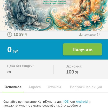
24
:
:
Получили:
0
руб.
Цена без скидки:
Экономия:
∞
100
%
Основное
Адреса
Отзывы
Вопросы по акции
Скачайте приложение КупиКупона для
IOS
или
Android
и
покажите купон с экрана смартфона. Это удобно :)