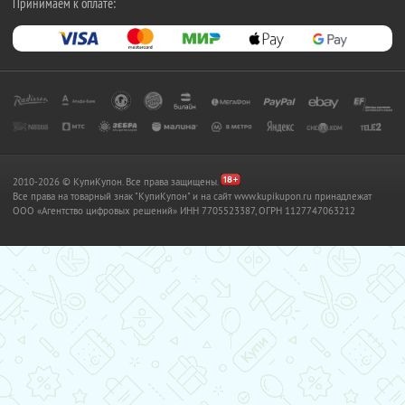
Принимаем к оплате:
2010-2026 © КупиКупон. Все права защищены.
Все права на товарный знак "КупиКупон" и на сайт www.kupikupon.ru принадлежат
OOO «Агентство цифровых решений» ИНН 7705523387, ОГРН 1127747063212