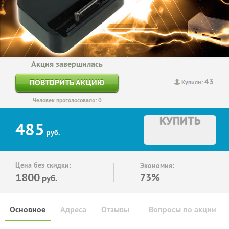
Акция завершилась
43
ПОВТОРИТЬ АКЦИЮ
Купили:
Человек проголосовало: 0
КУПИТЬ
485
руб.
Цена без скидки:
Экономия:
1800
73%
руб.
Основное
Адреса
Отзывы
Вопросы по акции