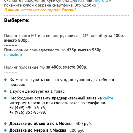
Скачайте приложение КупиКупона для
IOS
или
Android
и
покажите купон с экрана смартфона. Это удобно :)
В акции участвуют все города России!
Выберите:
Пилинг спонж М1 или пилинг руковичка - М2 на выбор
за 400р.
вместо 800р.
---------
Педикюрные принадлежности
за 475р. вместо 950р.
на выбор
---------
Пилинг полотенце M3
за 480р. вместо 960р.
---------
Вы можете купить сколько угодно купонов для себя и в
подарок
1 купон действует на 1 товар
Необходимо оставить предварительный заказ на
сайте
интернет-магазина или сделать заказ по телефонам
+7 (499) 390-56-95,
+7 (926) 853-85-99.
Доставка до объекта по г. Москв
а - 300 руб.
Доставка до метро в г. Москва
- 200 руб