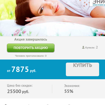
Акция завершилась
2
ПОВТОРИТЬ АКЦИЮ
Купили:
Человек проголосовало: 0
КУПИТЬ
7875
от
руб.
Цена без скидки:
Экономия:
25500
55%
руб.