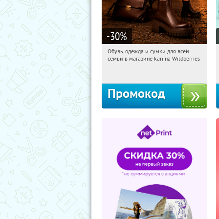
-30
%
Обувь, одежда и сумки для всей
06:32:50
Получили:
32
семьи в магазине kari на Wildberries
Россия
Промокод