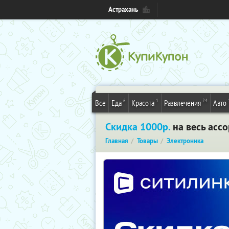
Астрахань
6
1
24
Все
Еда
Красота
Развлечения
Авто
Скидка 1000р.
на весь ассо
Главная
Товары
Электроника