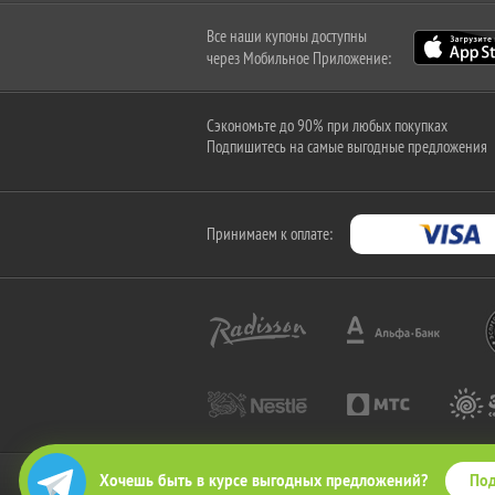
Все наши купоны доступны
через Мобильное Приложение:
Сэкономьте до 90% при любых покупках
Подпишитесь на самые выгодные предложения
Принимаем к оплате:
Под
Хочешь быть в курсе выгодных предложений?
2010-2026 © КупиКупон. Все права защищены.