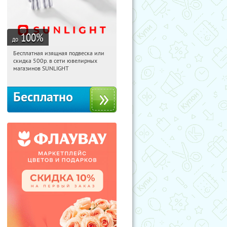
100
%
до
Бесплатная изящная подвеска или
06:32:50
Получили:
74
скидка 500р. в сети ювелирных
Россия
магазинов SUNLIGHT
Бесплатно