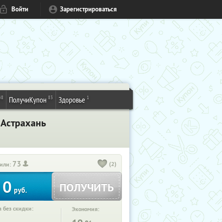
Войти
Зарегистрироваться
48
83
1
ПолучиКупон
Здоровье
 Астрахань
73
(2)
или:
0
ПОЛУЧИТЬ
руб.
 без скидки:
Экономия: