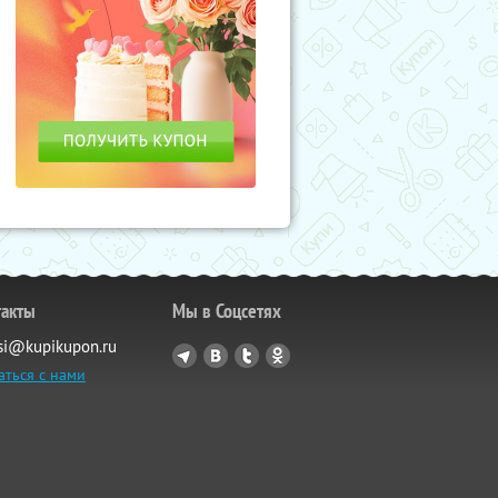
такты
Мы в Соцсетях
si@kupikupon.ru
аться с нами