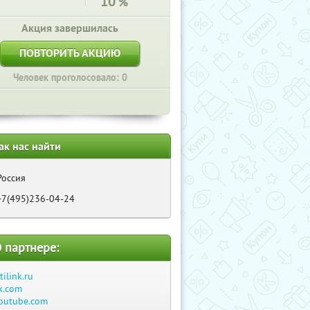
10
%
Акция завершилась
ПОВТОРИТЬ АКЦИЮ
Человек проголосовало: 0
ак нас найти
Россия
+7(495)236-04-24
 партнере:
itilink.ru
k.com
outube.com