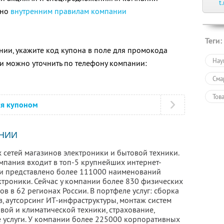
t
сно
внутренним правилам компании
Теги:
ии, укажите код купона в поле для промокода
Нау
 можно уточнить по телефону компании:
Сма
Тов
ся купоном
Тов
Пол
НИИ
 сетей магазинов электроники и бытовой техники.
омпания входит в топ-5 крупнейших интернет-
ети представлено более 111000 наименований
ктроники. Сейчас у компании более 830 физических
ов в 62 регионах России. В портфеле услуг: сборка
, аутсорсинг ИТ-инфраструктуры, монтаж систем
вой и климатической техники, страхование,
е услуги. У компании более 225000 корпоративных