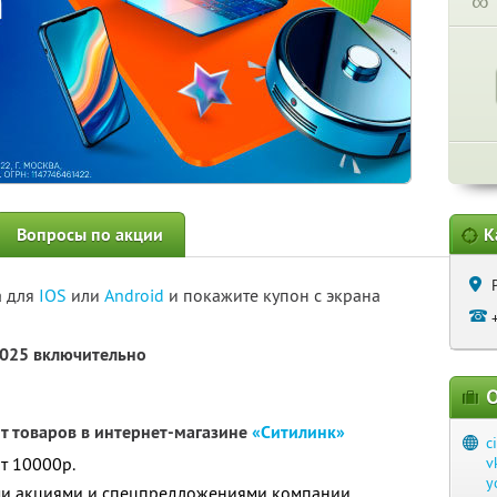
∞
Вопросы по акции
К
а для
IOS
или
Android
и покажите купон с экрана
2025 включительно
О
нт товаров в интернет-магазине
«Ситилинк»
c
т 10000р.
v
y
ими акциями и спецпредложениями компании