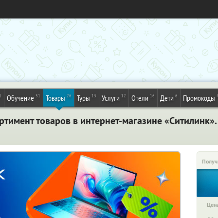
1
31
26
13
12
16
6
Обучение
Товары
Туры
Услуги
Отели
Дети
Промокоды
ртимент товаров в интернет-магазине «Ситилинк».
Получ
Цена