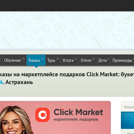
1
31
25
13
12
16
6
Обучение
Товары
Туры
Услуги
Отели
Дети
Промокоды
зы на маркетплейсе подарков Click Market: буке
5%
. Астрахань
Получ
Цена