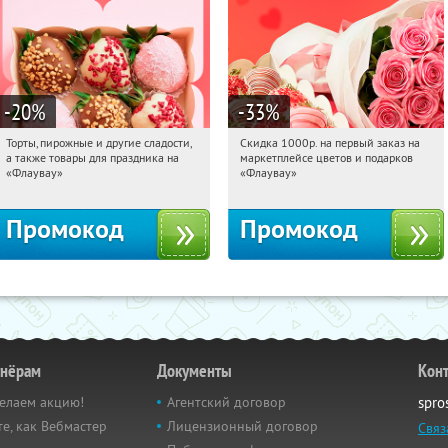
-20
%
-33
%
Торты, пирожные и другие сладости,
Скидка 1000р. на первый заказ на
07:53:04
Получили:
6
07:53:04
Получили:
18
а также товары для праздника на
маркетплейсе цветов и подарков
Россия
Россия
«Флаувау»
«Флаувау»
Промокод
Промокод
тнёрам
Документы
Кон
елаем акцию!
Агентский договор
spro
е, как Вебмастер
Лицензионный договор
Связ