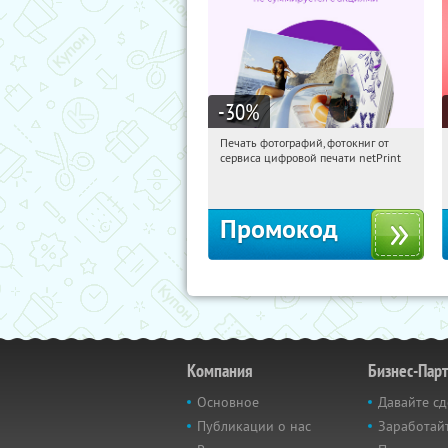
-30
%
Печать фотографий, фотокниг от
07:53:04
Получили:
4
сервиса цифровой печати netPrint
Россия
Промокод
Компания
Бизнес-Пар
Основное
Давайте сд
Публикации о нас
Заработайт