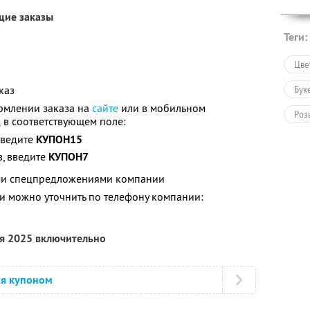
щие заказы
Теги:
Цве
каз
Бук
рмлении заказа на
сайте
или в мобильном
Роз
 в соответствующем поле:
введите
КУПОН15
Тов
з, введите
КУПОН7
Под
ими спецпредложениями компании
Под
 можно уточнить по телефону компании:
Пол
ря 2025 включительно
ся купоном