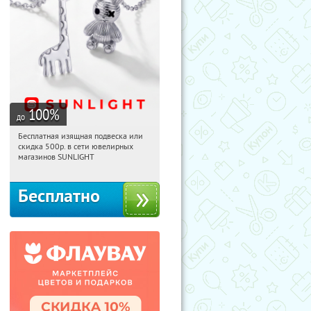
100
%
до
Бесплатная изящная подвеска или
07:53:04
Получили:
73
скидка 500р. в сети ювелирных
Россия
магазинов SUNLIGHT
Бесплатно