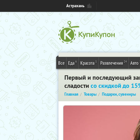
Астрахань
6
1
24
Все
Еда
Красота
Развлечения
Авто
Первый и последующий зака
сладости
со скидкой до 1
Главная
Товары
Подарки, сувениры