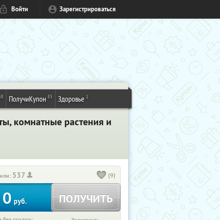
Войти
Зарегистрироваться
48
83
1
ПолучиКупон
Здоровье
ты, комнатные растения и
537
(9)
или:
0
ПОЛУЧИТЬ
руб.
 без скидки: