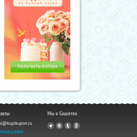
такты
Мы в Соцсетях
si@kupikupon.ru
аться с нами