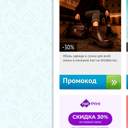
-30
%
Обувь, одежда и сумки для всей
07:53:04
Получили:
30
семьи в магазине kari на Wildberries
Россия
Промокод