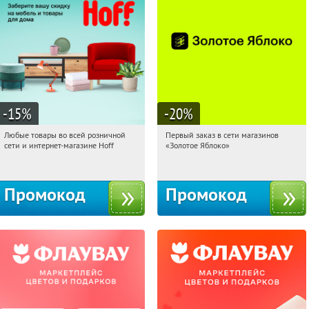
-15
%
-20
%
Любые товары во всей розничной
Первый заказ в сети магазинов
07:53:04
Получили:
83
07:53:04
Получи первым!
сети и интернет-магазине Hoff
«Золотое Яблоко»
Москва, 1-й Волоколамский проезд,
Россия
10с1
Промокод
Промокод