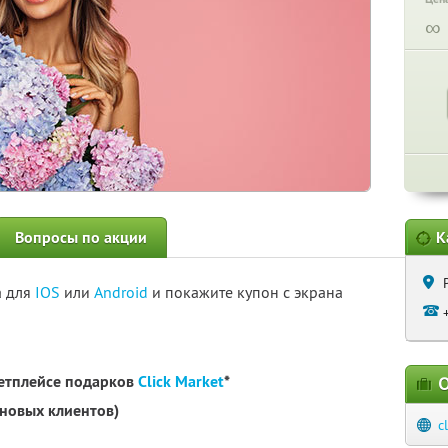
∞
Вопросы по акции
К
а для
IOS
или
Android
и покажите купон с экрана
кетплейсе подарков
Click Market
*
О
 новых клиентов)
c