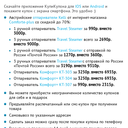
Скачайте приложение КупиКупона для
IOS
или
Android
и
покажите купон с экрана смартфона. Это удобно :)
Австрийские
отпариватели Kelli
от интернет-магазина
Comforte-plus
со скидкой до 70%:
1 ручной отпариватель
Travel Steamer
за
990р. вместо
3000р.
3 ручных отпаривателя
Travel Steamer
всего за
2690р.
вместо 9000р.
1 ручной отпариватель
Travel Steamer
с отправкой по
России «Почтой России» за
1270р. вместо 3600р.
3 ручных отпаривателя
Travel Steamer
с отправкой по России
«Почтой России» всего за
3190р. вместо 9310р.
Отпариватель
Комфорт+ КТ-303
за
3250р. вместо 6935р.
Отпариватель
Комфорт+ КТ-304
за
3250р. вместо 6935р.
Отпариватель
Комфорт+ КТ-307
за
990р. вместо 2315р.
Вы можете приобрести неограниченное количество купонов
для себя и в подарок
Предъявляйте распечатанный или смс-купон при получении
товара
Самовывоз по указанным адресам
Сделать заказ можно сразу после покупки купона по телефону