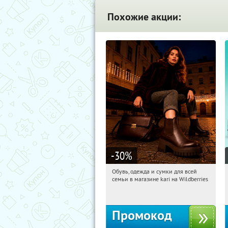
Похожие акции:
-30
%
Обувь, одежда и сумки для всей
05:20:52
Получили:
31
семьи в магазине kari на Wildberries
Россия
Промокод