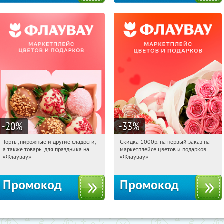
-20
%
-33
%
Торты, пирожные и другие сладости,
Скидка 1000р. на первый заказ на
05:20:52
Получили:
6
05:20:52
Получили:
18
а также товары для праздника на
маркетплейсе цветов и подарков
Россия
Россия
«Флаувау»
«Флаувау»
Промокод
Промокод