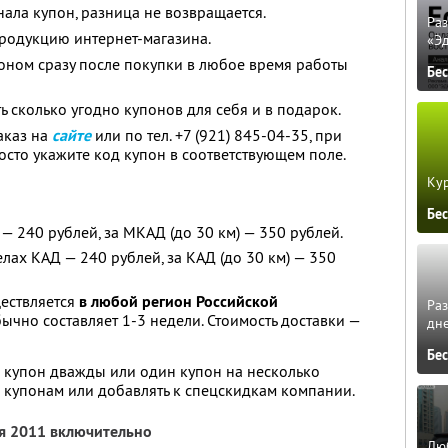
ала купон, разница не возвращается.
Ра
одукцию интернет-магазина.
«Э
оном сразу после покупки в любое время работы
Бе
ь сколько угодно купонов для себя и в подарок.
аказ на
сайте
или по тел. +7 (921) 845-04-35, при
осто укажите код купон в соответствующем поле.
Кур
Бе
— 240 рублей, за МКАД (до 30 км) — 350 рублей.
елах КАД — 240 рублей, за КАД (до 30 км) — 350
ествляется
в любой регион Российской
Ра
бычно составляет 1-3 недели. Стоимость доставки —
дне
Бе
 купон дважды или один купон на несколько
о купонам или добавлять к спецскидкам компании.
ря 2011 включительно
Люб