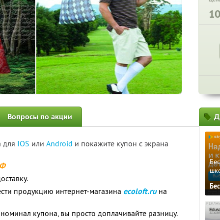
1
Вопросы по акции
Д
а для
IOS
или
Android
и покажите купон с экрана
Бе
РФ
шк
оставку.
Бе
ести продукцию интернет-магазина
ecoloft.ru
на
номинал купона, вы просто доплачивайте разницу.