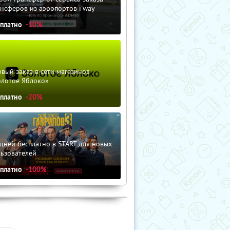
нсферов из аэропортов i'way
сплатно
-10%
вый заказ в сети магазинов
олотое Яблоко»
сплатно
-20%
дней бесплатно в START для новых
льзователей
сплатно
-100%