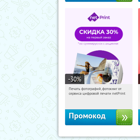
-30
%
Печать фотографий, фотокниг от
05:20:52
Получили:
4
сервиса цифровой печати netPrint
Россия
Промокод