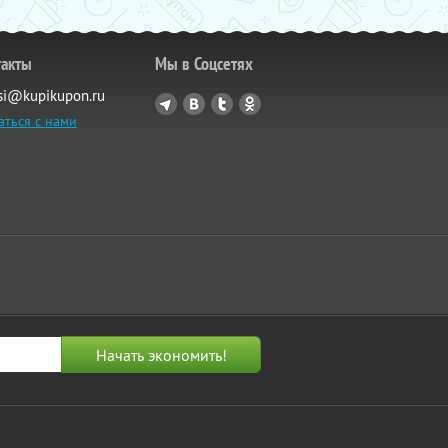
такты
Мы в Соцсетях
si@kupikupon.ru
аться с нами