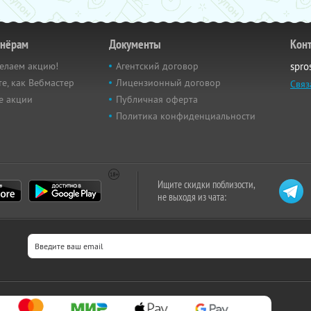
тнёрам
Документы
Кон
елаем акцию!
Агентский договор
spro
е, как Вебмастер
Лицензионный договор
Связ
е акции
Публичная оферта
Политика конфиденциальности
Ищите скидки поблизости,
не выходя из чата: