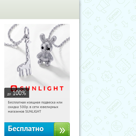
100
%
до
Бесплатная изящная подвеска или
05:20:52
Получили:
74
скидка 500р. в сети ювелирных
Россия
магазинов SUNLIGHT
Бесплатно