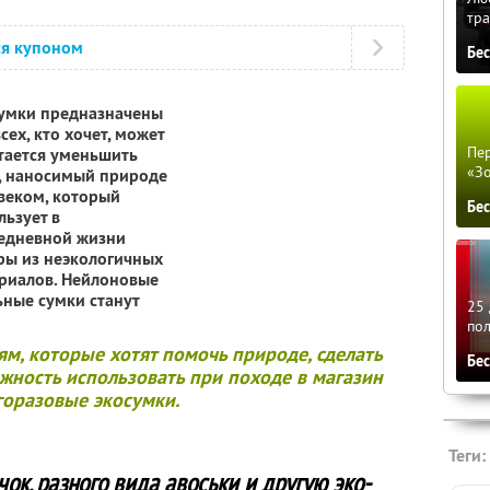
тра
ся купоном
Бе
умки предназначены
сех, кто хочет, может
Пер
тается уменьшить
«З
, наносимый природе
веком, который
Бе
льзует в
едневной жизни
ры из неэкологичных
риалов. Нейлоновые
ьные сумки станут
25 
по
м, которые хотят помочь природе, сделать
Бе
жность использовать при походе в магазин
оразовые экосумки.
Теги:
ок, разного вида авоськи и другую эко-