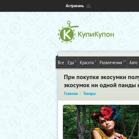
Астрахань
6
1
24
Все
Еда
Красота
Развлечения
Авто
При покупке экосумки пол
экосумок ни одной панды 
Главная
Товары