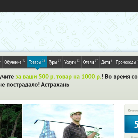
1
31
26
13
12
17
6
Обучение
Товары
Туры
Услуги
Отели
Дети
Промокоды
учите
за ваши 500 р. товар на 1000 р.
! Во время с
не пострадало! Астрахань
Купил
Цена