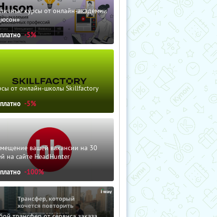
зличные курсы от онлайн-академии
дюсон»
сплатно
-5%
сы от онлайн-школы Skillfactory
сплатно
-5%
змещение вашей вакансии на 30
й на сайте HeadHunter
сплатно
-100%
ой трансфер от сервиса заказа