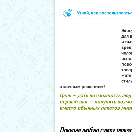
Узнай, как воспользовать
Экос
для в
и пы
вред
чело
испо
повс
това
мате
стил
отличным решением!
Цель — дать возможность людя
первый шаг — получить возмо
вместо обычных пакетов мног
Покупая любую сумку, рюкзач