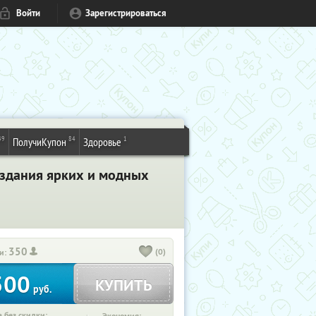
Войти
Зарегистрироваться
49
84
1
ПолучиКупон
Здоровье
оздания ярких и модных
350
(0)
и:
500
КУПИТЬ
руб.
 без скидки: