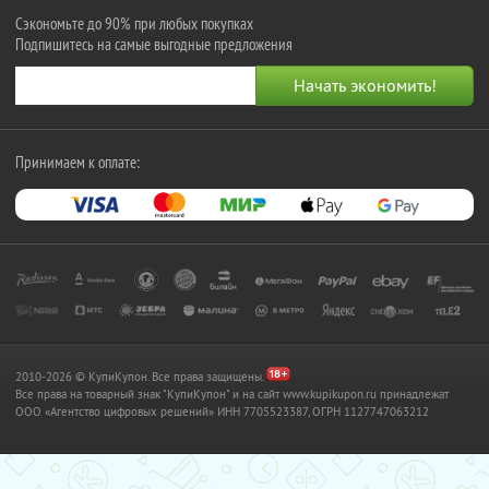
Сэкономьте до 90% при любых покупках
Подпишитесь на самые выгодные предложения
Принимаем к оплате:
2010-2026 © КупиКупон. Все права защищены.
Все права на товарный знак "КупиКупон" и на сайт www.kupikupon.ru принадлежат
OOO «Агентство цифровых решений» ИНН 7705523387, ОГРН 1127747063212