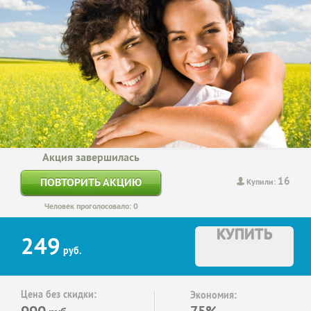
Акция завершилась
16
ПОВТОРИТЬ АКЦИЮ
Купили:
Человек проголосовало: 0
КУПИТЬ
249
руб.
Цена без скидки:
Экономия:
990
75%