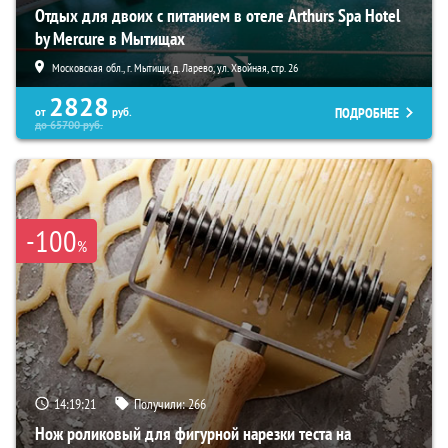
Отдых для двоих с питанием в отеле Arthurs Spa Hotel
by Mercure в Мытищах
Московская обл., г. Мытищи, д. Ларево, ул. Хвойная, стр. 26
2828
ПОДРОБНЕЕ
от
руб.
до
65700
руб.
-100
%
14:19:19
Получили:
266
Нож роликовый для фигурной нарезки теста на