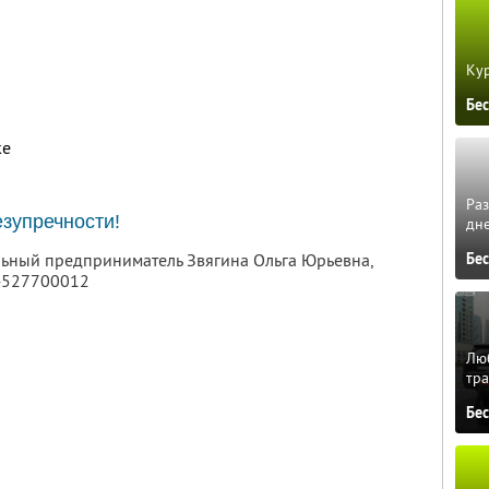
Кур
Бе
ке
Ра
зупречности!
дне
льный предприниматель Звягина Ольга Юрьевна,
Бе
4527700012
Люб
тра
Бе