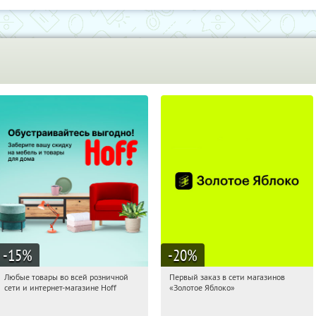
-15
%
-20
%
Любые товары во всей розничной
Первый заказ в сети магазинов
09:36:35
Получили:
83
09:36:35
Получи первым!
сети и интернет-магазине Hoff
«Золотое Яблоко»
Москва, 1-й Волоколамский проезд,
Россия
10с1