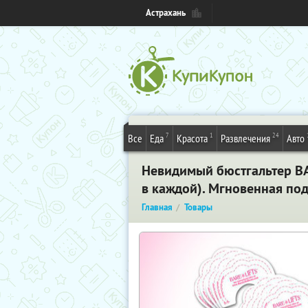
Астрахань
7
1
24
Все
Еда
Красота
Развлечения
Авто
Невидимый бюстгальтер BARE
в каждой). Мгновенная по
Главная
Товары