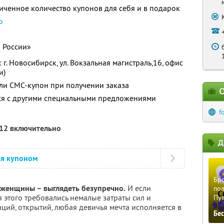
ченное количество купонов для себя и в подарок
о
 России»
г. Новосибирск, ул. Вокзальная магистраль,16, офис
и)
ли СМС-купон при получении заказа
О
тся с другими специальными предложениями
f
012 включительно
Д
ся купоном
Бро
 женщины – выглядеть безупречно.
И если
пол
я этого требовались немалые затраты сил и
Пу
аций, открытий, любая девичья мечта исполняется в
Бе