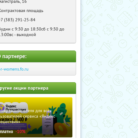
магистраль, 16
Контрактовая площадь
+7 (383) 291-25-84
будни с 9:30 до 18:30сб с 9:30 до
13:00вс - выходной
 партнере:
or-womens.fo.ru
ругие акции партнера
нирование отеля для всех
ьзователей сервиса «Яндекс
тешествия»
сплатно
-10%