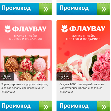
Промокод
Промокод
-20
%
-33
%
Торты, пирожные и другие сладости,
Скидка 1000р. на первый заказ на
09:36:35
Получили:
6
09:36:35
Получили:
18
а также товары для праздника на
маркетплейсе цветов и подарков
Россия
Россия
«Флаувау»
«Флаувау»
Промокод
Промокод