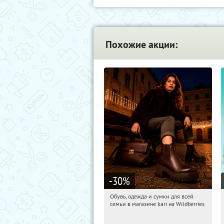
Похожие акции:
-30
%
Обувь, одежда и сумки для всей
09:36:35
Получили:
32
семьи в магазине kari на Wildberries
Россия