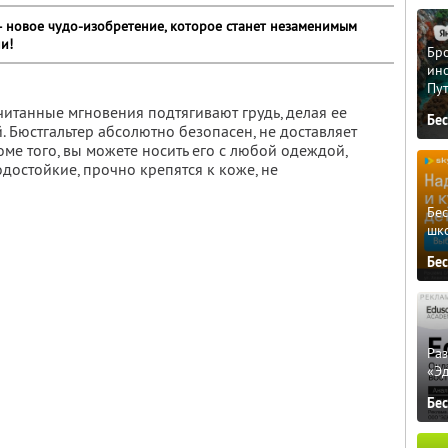
– новое чудо-изобретение, которое станет незаменимым
и!
Бро
ино
Пу
читанные мгновения подтягивают грудь, делая ее
Бе
 Бюстгальтер абсолютно безопасен, не доставляет
ме того, вы можете носить его с любой одеждой,
достойкие, прочно крепятся к коже, не
Бе
шк
Бе
Ра
«Э
Бе