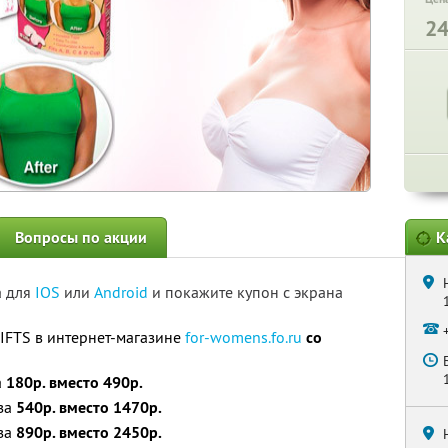
2
Вопросы по акции
К
а для
IOS
или
Android
и покажите купон с экрана
IFTS в интернет-магазине
for-womens.fo.ru
со
а
180р. вместо 490р.
 за
540р. вместо 1470р.
 за
890р. вместо 2450р.