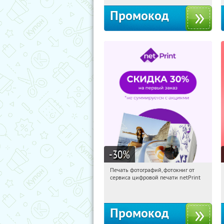
Промокод
-30
%
Печать фотографий, фотокниг от
09:36:35
Получили:
4
сервиса цифровой печати netPrint
Россия
Промокод