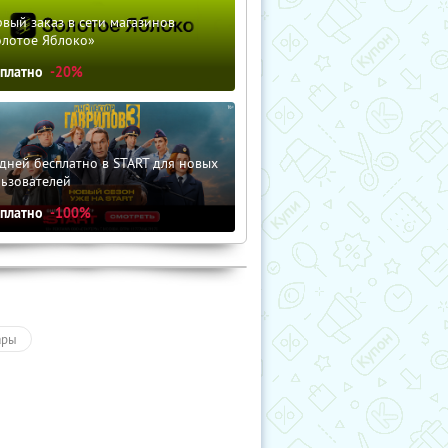
вый заказ в сети магазинов
олотое Яблоко»
сплатно
-20%
дней бесплатно в START для новых
льзователей
сплатно
-100%
ары