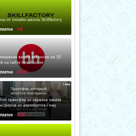
сы от онлайн-школы Skillfactory
сплатно
-5%
змещение вашей вакансии на 30
й на сайте HeadHunter
сплатно
-100%
ой трансфер от сервиса заказа
нсферов из аэропортов i'way
сплатно
-10%