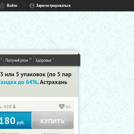
Войти
Зарегистрироваться
53
88
1
ПолучиКупон
Здоровье
3 или 5 упаковок (по 5 пар
Скидка до 64%
. Астрахань
428
(0)
и:
180
КУПИТЬ
руб.
 без скидки: