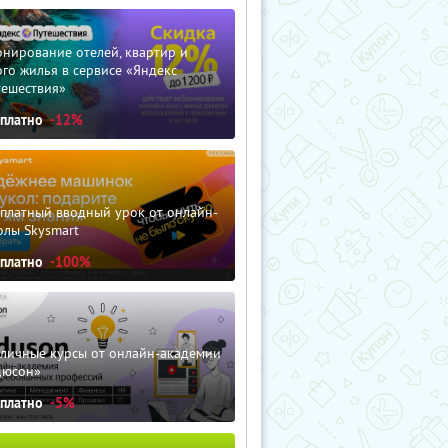
нирование отелей, квартир и
го жилья в сервисе «Яндекс
тешествия»
сплатно
-12%
сплатный вводный урок от онлайн-
олы Skysmart
сплатно
-100%
зличные курсы от онлайн-академии
дюсон»
сплатно
-5%