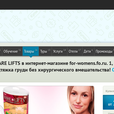
1
31
26
13
14
17
6
Обучение
Товары
Туры
Услуги
Отели
Дети
Промокоды
 LIFTS в интернет-магазине for-womens.fo.ru. 1, 
дтяжка груди без хирургического вмешательства!
Купил
от
Цена