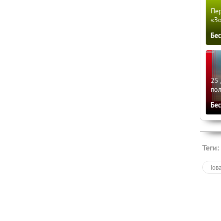
Пер
«З
Бе
25 
по
Бе
Теги:
Тов