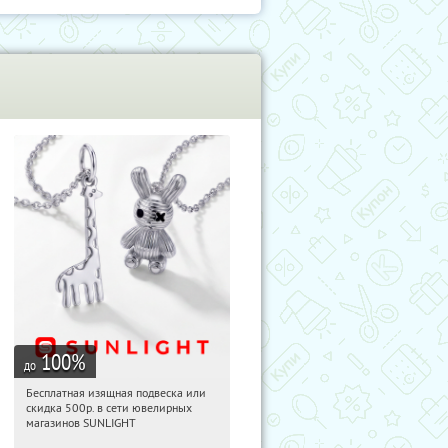
100
%
до
Бесплатная изящная подвеска или
09:36:35
Получили:
74
скидка 500р. в сети ювелирных
Россия
магазинов SUNLIGHT